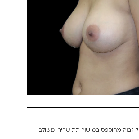
ולמת לפני וחודש אחרי ניתוח הגדלת חזה עם שתלים בנפח של 235 סמ”ק עגול גבוה מחוספס במישור תת שרירי משולב