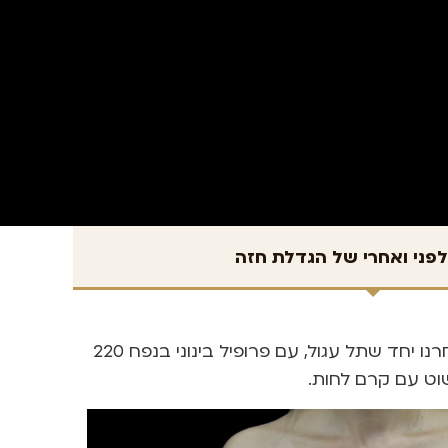
לפני ואחרי של הגדלת חזה
בת 30, אמא לשני ילדים. לא מתכננת ללדת בשנים הקרובות. ביקשה מראה עדין עדין וטבעי ככל הניתן. בחרנו יחד שתל עגול, עם פרופיל בינוני בנפח 220
שוט עם קרם לחות.