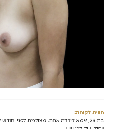
חווית לקוחה:
ייחודי של דר’ שיין.