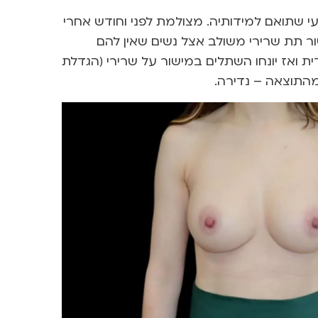
י שתואם למידותיה. מצולמת לפני וחודש אחרי
פסים בנפח 315 סמ”ק. נניח את השתל במישור תת שרירי משולב אצל נשים שאין להם
ת ואז יונחו השתלים במישור על שרירי (הגדלת
מהתוצאה – נדירה.