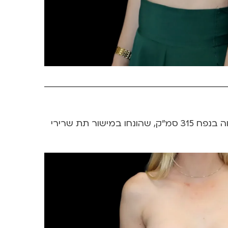
בת 31, אמא לילדים. מצולמת לפני וחודש אחרי ניתוח הגדלת חזה עם שתלי פוליטק עגולים בעלי פרופיל גבוה בנפח 315 סמ”ק, שהונחו במישור תת שרירי