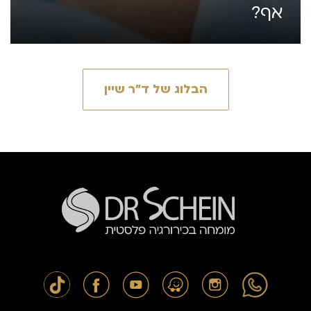
אף?
הבלוג של ד״ר שיין