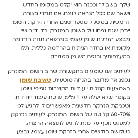
שלך ובשבילך וככזה הוא יקלט במקומו החדש
וישאר שם ככל הנראה לנצח. אם תרדי בצורה
דרמטית במשקל מספר שנים אחרי הזרקת השומן
ייתכן שגם נפחו של השומן המוזרק ירד. ד”ר שיין
מבצע הזרקת שומן עצמי במרפאה תחת הרדמה
מקומית או בחדר הניתוח בהרדמה כללית. תלוי
בהעדפותיך ובנפח השומן המוזרק.
לעיתים אנו שומעים בתקשורת שרוב השומן המוזרק
נספג אך מדובר בהנחה מוטעית.
שאיבת שומן
באמצעות קנולות ייעודיות הקוצרות גופיפי שומן
בקוטר שלא יעלה על 1 מ”מ, שיטת עיבוד ייחודית
וטכניקת הזרקה חדשנית מאפשרים לי להגיע לכ-
60-70% קליטה של השומן המוזרק. לעיתים נזדקק
למפגש נוסף על מנת להגיע לתוצאה הרצויה.
כשלושה חודשים אחרי הזרקת שומן עצמי, נבצע