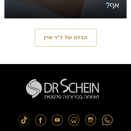
אף?
הבלוג של ד״ר שיין