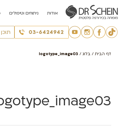
אודות
ניתוחים וטיפולים
מ
03-6424942
תוכן
דף הבית
/
בלוג
/
logotype_image03
logotype_image03