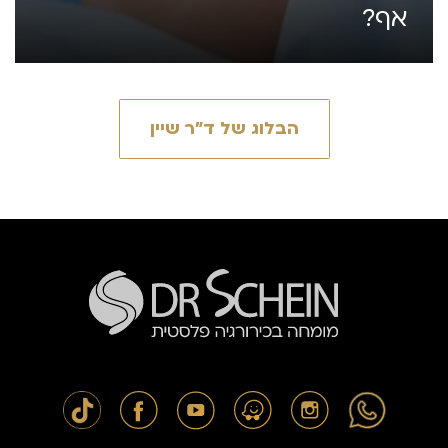
אף?
הבלוג של ד״ר שיין