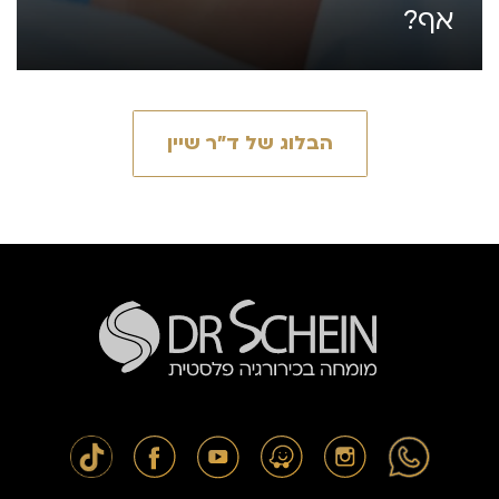
אף?
הבלוג של ד״ר שיין