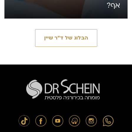
אף?
הבלוג של ד״ר שיין