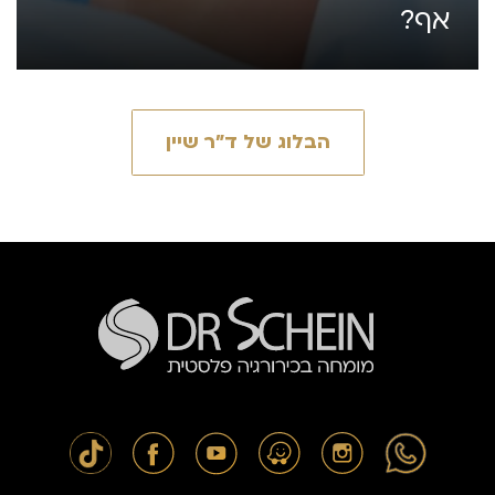
אף?
הבלוג של ד״ר שיין