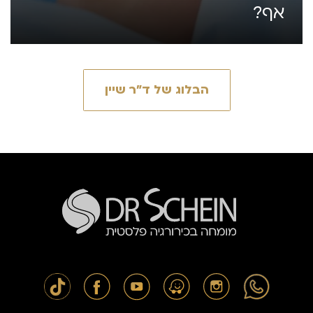
אף?
הבלוג של ד״ר שיין