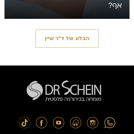
אף?
הבלוג של ד״ר שיין