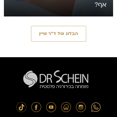
אף?
הבלוג של ד״ר שיין