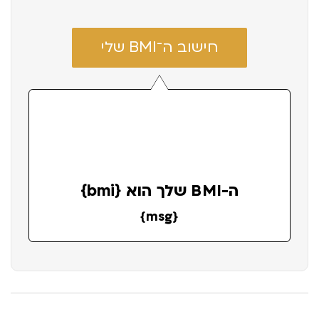
חישוב ה־BMI שלי
ה-BMI שלך הוא {bmi}
{msg}