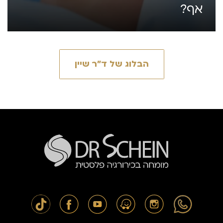
אף?
הבלוג של ד״ר שיין