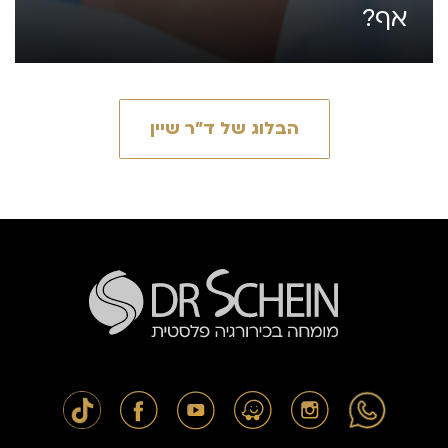
אף?
הבלוג של ד״ר שיין