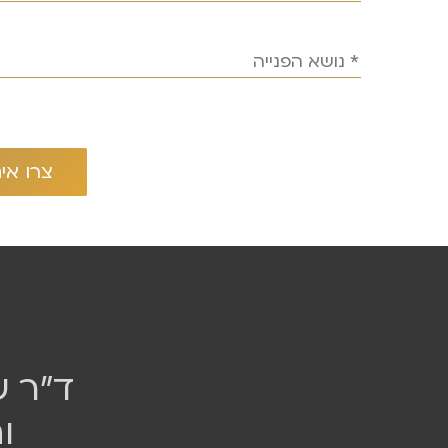
ד״ר ש
ו