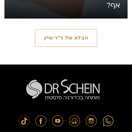
אף?
הבלוג של ד״ר שיין