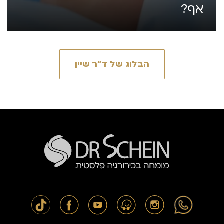
אף?
הבלוג של ד״ר שיין