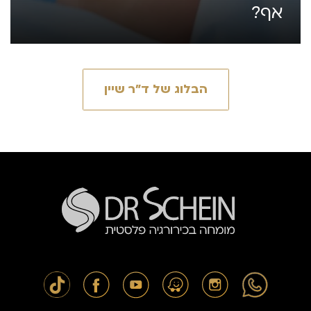
אף?
הבלוג של ד״ר שיין