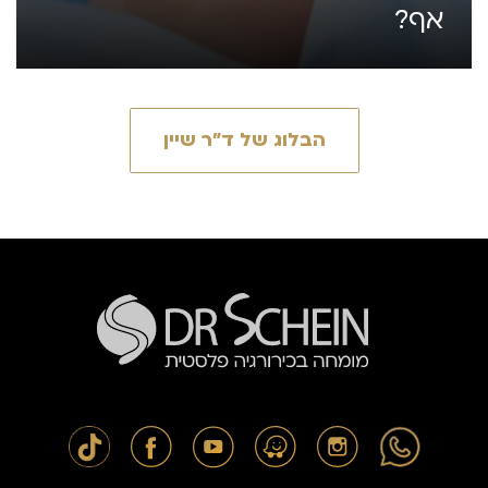
אף?
הבלוג של ד״ר שיין