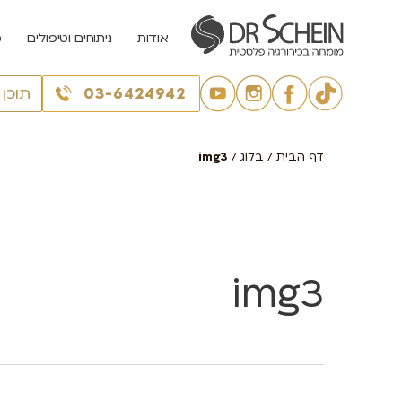
אודות
ניתוחים וטיפולים
מ
03-6424942
תוכן
דף הבית
/
בלוג
/
img3
img3