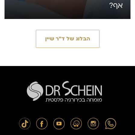
אף?
הבלוג של ד״ר שיין