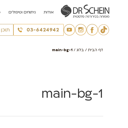
אודות
ניתוחים וטיפולים
מ
03-6424942
תוכן
דף הבית
/
בלוג
/
main-bg-1
main-bg-1