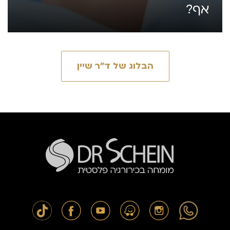
אף?
הבלוג של ד״ר שיין