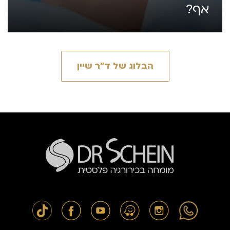
אף?
הבלוג של ד״ר שיין