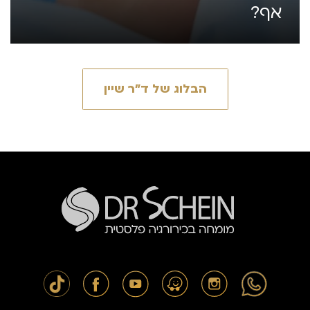
אף?
הבלוג של ד״ר שיין