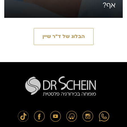
אף?
הבלוג של ד״ר שיין