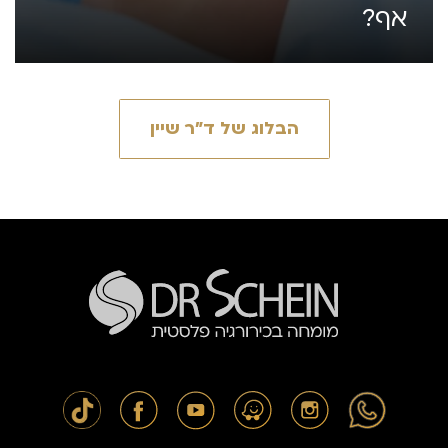
אף?
הבלוג של ד״ר שיין