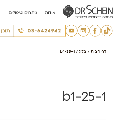
אודות
ניתוחים וטיפולים
מ
03-6424942
תוכן
דף הבית
/
בלוג
/
b1-25-1
b1-25-1