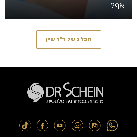
אף?
הבלוג של ד״ר שיין