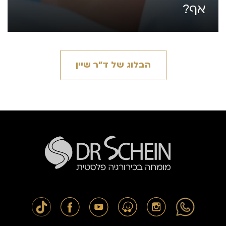
אף?
הבלוג של ד״ר שיין