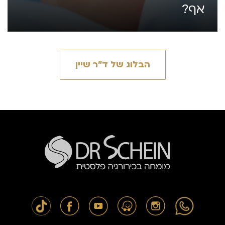
אף?
הבלוג של ד״ר שיין