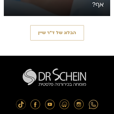
אף?
הבלוג של ד״ר שיין