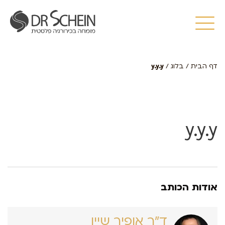
דף הבית
/
בלוג
/
y.y.y
y.y.y
אודות הכותב
ד״ר אופיר שיין