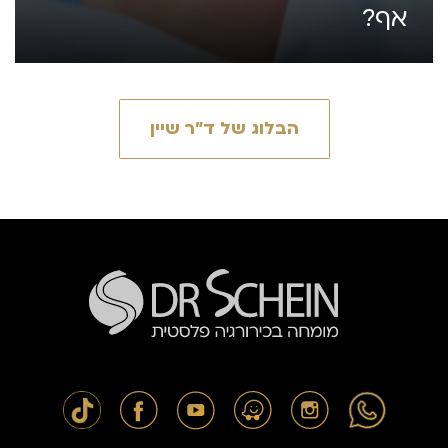
אף?
הבלוג של ד״ר שיין