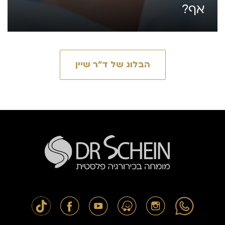
אף?
הבלוג של ד״ר שיין