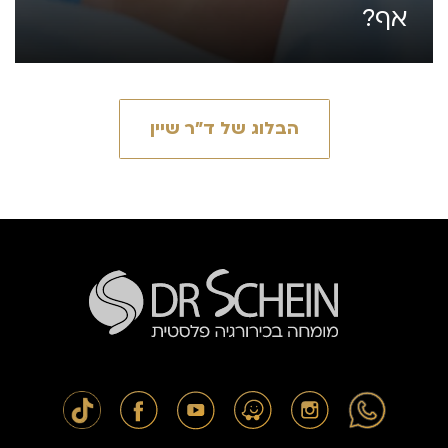
אף?
הבלוג של ד״ר שיין