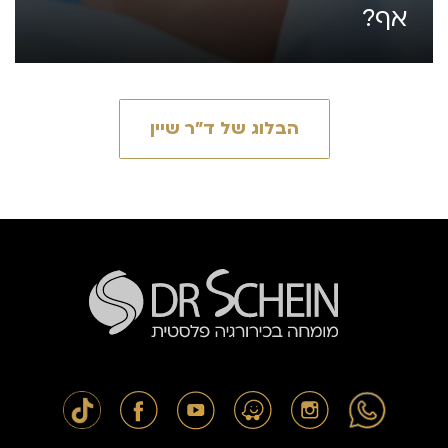
אף?
הבלוג של ד״ר שיין