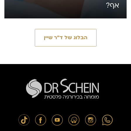
אף?
הבלוג של ד״ר שיין