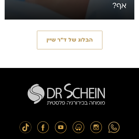
אף?
הבלוג של ד״ר שיין