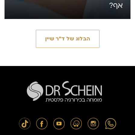
אף?
הבלוג של ד״ר שיין