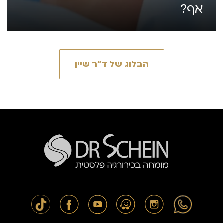
אף?
הבלוג של ד״ר שיין