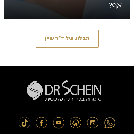
אף?
הבלוג של ד״ר שיין