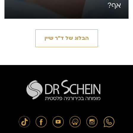
אף?
הבלוג של ד״ר שיין