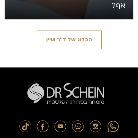
אף?
הבלוג של ד״ר שיין