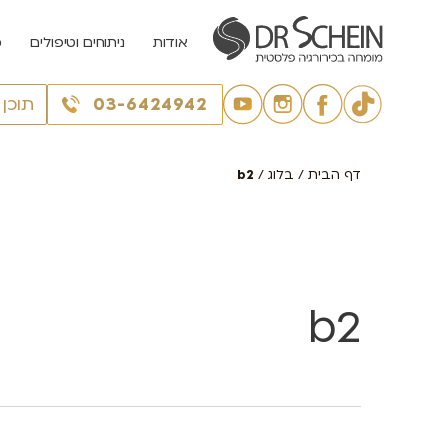
אודות
ניתוחים וטיפולים
מ
03-6424942
תוכן
דף הבית
/
בלוג
/
b2
b2