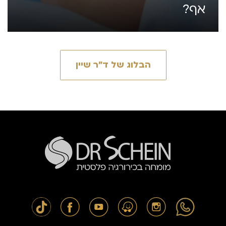
אף?
הבלוג של ד״ר שיין