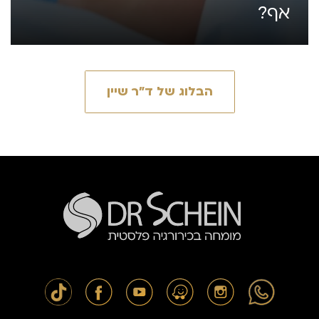
אף?
הבלוג של ד״ר שיין