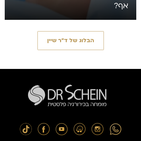
אף?
הבלוג של ד״ר שיין