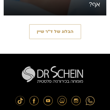
אף?
הבלוג של ד״ר שיין