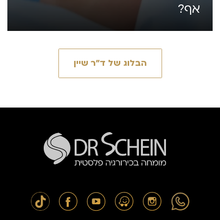
אף?
הבלוג של ד״ר שיין